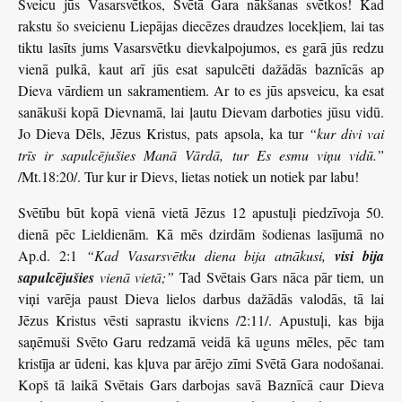
Sveicu jūs Vasarsvētkos, Svētā Gara nākšanas svētkos! Kad
rakstu šo sveicienu Liepājas diecēzes draudzes locekļiem, lai tas
tiktu lasīts jums Vasarsvētku dievkalpojumos, es garā jūs redzu
vienā pulkā, kaut arī jūs esat sapulcēti dažādās baznīcās ap
Dieva vārdiem un sakramentiem. Ar to es jūs apsveicu, ka esat
sanākuši kopā Dievnamā, lai ļautu Dievam darboties jūsu vidū.
Jo Dieva Dēls, Jēzus Kristus, pats apsola, ka tur
“kur divi vai
trīs ir sapulcējušies Manā Vārdā, tur Es esmu viņu vidū.”
/Mt.18:20/. Tur kur ir Dievs, lietas notiek un notiek par labu!
Svētību būt kopā vienā vietā Jēzus 12 apustuļi piedzīvoja 50.
dienā pēc Lieldienām. Kā mēs dzirdām šodienas lasījumā no
Ap.d. 2:1
“Kad Vasarsvētku diena bija atnākusi,
visi bija
sapulcējušies
vienā vietā;”
Tad Svētais Gars nāca pār tiem, un
viņi varēja paust Dieva lielos darbus dažādās valodās, tā lai
Jēzus Kristus vēsti saprastu ikviens /2:11/. Apustuļi, kas bija
saņēmuši Svēto Garu redzamā veidā kā uguns mēles, pēc tam
kristīja ar ūdeni, kas kļuva par ārējo zīmi Svētā Gara nodošanai.
Kopš tā laikā Svētais Gars darbojas savā Baznīcā caur Dieva