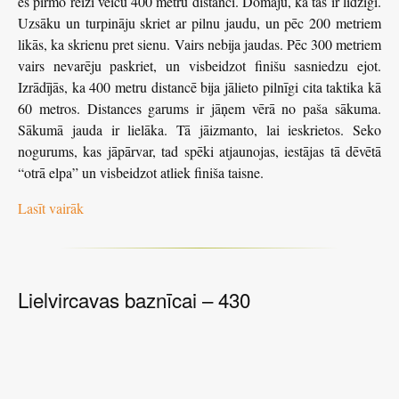
es pirmo reizi veicu 400 metru distanci. Domāju, ka tas ir līdzīgi.
Uzsāku un turpināju skriet ar pilnu jaudu, un pēc 200 metriem
likās, ka skrienu pret sienu. Vairs nebija jaudas. Pēc 300 metriem
vairs nevarēju paskriet, un visbeidzot finišu sasniedzu ejot.
Izrādījās, ka 400 metru distancē bija jālieto pilnīgi cita taktika kā
60 metros. Distances garums ir jāņem vērā no paša sākuma.
Sākumā jauda ir lielāka. Tā jāizmanto, lai ieskrietos. Seko
nogurums, kas jāpārvar, tad spēki atjaunojas, iestājas tā dēvētā
“otrā elpa” un visbeidzot atliek finiša taisne.
Lasīt vairāk
Lielvircavas baznīcai – 430