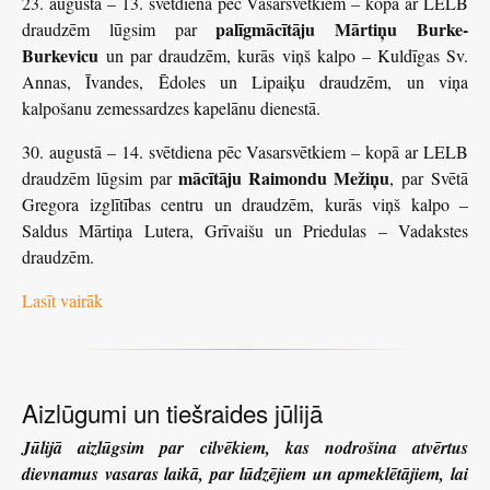
23. augustā – 13. svētdiena pēc Vasarsvētkiem – kopā ar LELB
palīgmācītāju Mārtiņu Burke-
draudzēm lūgsim par
Burkevicu
un par draudzēm, kurās viņš kalpo – Kuldīgas Sv.
Annas, Īvandes, Ēdoles un Lipaiķu draudzēm, un viņa
kalpošanu zemessardzes kapelānu dienestā.
30. augustā – 14. svētdiena pēc Vasarsvētkiem – kopā ar LELB
mācītāju Raimondu Mežiņu
draudzēm lūgsim par
, par Svētā
Gregora izglītības centru un draudzēm, kurās viņš kalpo –
Saldus Mārtiņa Lutera, Grīvaišu un Priedulas – Vadakstes
draudzēm.
Lasīt vairāk
Aizlūgumi un tiešraides jūlijā
Jūlijā aizlūgsim par cilvēkiem, kas nodrošina atvērtus
dievnamus vasaras laikā, par lūdzējiem un apmeklētājiem, lai