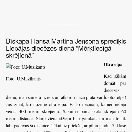
Bīskapa Hansa Martina Jensona sprediķis
Liepājas diecēzes dienā “Mērķtiecīgā
skrējienā”
Otrā elpa
Kad sākām
Foto: U.Muzikants
domāt par
diecēzes
dienu, man samērā uzreiz un atkāroti nāca prātā vārdi: otrā elpa!
Jūs zināt, ko nozīmē otrā elpa. Es to nezināju, kamēr nebiju
veicis 400 metru skrējienu. Sākumā pamatskolā skrējām 60
metru distanci. Starp vienaudžiem biju garākais un man tolaik
labi padevās šī distance. Tikai uz priekšu, ar pilnu jaudu. 7. klasē