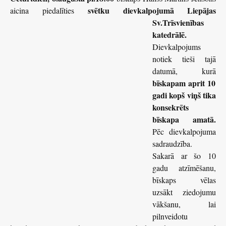
svētku
dievkalpojumā Liepājas
aicina piedalīties
Sv.Trīsvienības
katedrālē.
Dievkalpojums
notiek tieši tajā
datumā, kurā
bīskapam aprit 10
gadi kopš viņš tika
konsekrēts
bīskapa amatā.
Pēc dievkalpojuma
sadraudzība.
Sakarā ar šo 10
gadu atzīmēšanu,
bīskaps vēlas
uzsākt ziedojumu
vākšanu, lai
pilnveidotu