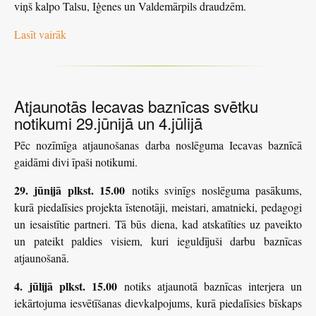
viņš kalpo Talsu, Iģenes un Valdemārpils draudzēm.
Lasīt vairāk
Atjaunotās Iecavas baznīcas svētku
notikumi 29.jūnijā un 4.jūlijā
Pēc nozīmīga atjaunošanas darba noslēguma Iecavas baznīcā
gaidāmi divi īpaši notikumi.
29. jūnijā plkst. 15.00
notiks svinīgs noslēguma pasākums,
kurā piedalīsies projekta īstenotāji, meistari, amatnieki, pedagogi
un iesaistītie partneri. Tā būs diena, kad atskatīties uz paveikto
un pateikt paldies visiem, kuri ieguldījuši darbu baznīcas
atjaunošanā.
4. jūlijā plkst. 15.00
notiks atjaunotā baznīcas interjera un
iekārtojuma iesvētīšanas dievkalpojums, kurā piedalīsies bīskaps