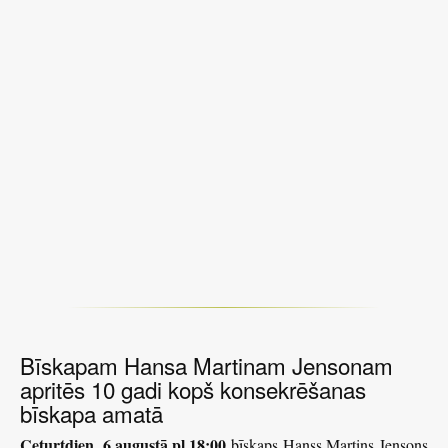
Bīskapam Hansa Martinam Jensonam
apritēs 10 gadi kopš konsekrēšanas
bīskapa amatā
Ceturtdien, 6.augustā pl.18:00
bīskaps Hanss Martins Jensons