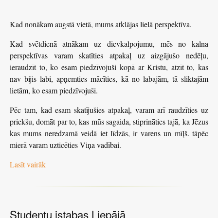
Kad nonākam augstā vietā, mums atklājas lielā perspektīva.
Kad svētdienā atnākam uz dievkalpojumu, mēs no kalna
perspektīvas varam skatīties atpakaļ uz aizgājušo nedēļu,
ieraudzīt to, ko esam piedzīvojuši kopā ar Kristu, atzīt to, kas
nav bijis labi, apņemties mācīties, kā no labajām, tā sliktajām
lietām, ko esam piedzīvojuši.
Pēc tam, kad esam skatījušies atpakaļ, varam arī raudzīties uz
priekšu, domāt par to, kas mūs sagaida, stiprināties tajā, ka Jēzus
kas mums neredzamā veidā iet līdzās, ir varens un mīļš. tāpēc
mierā varam uzticēties Viņa vadībai.
Lasīt vairāk
Studentu istabas Liepājā