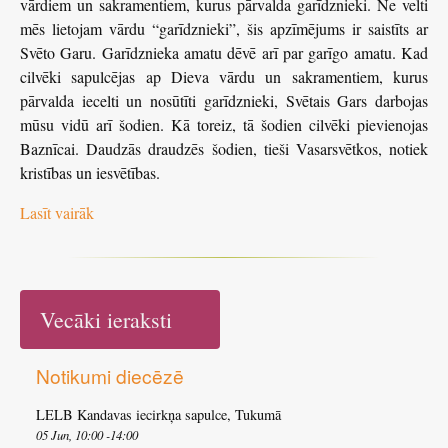
vārdiem un sakramentiem, kurus pārvalda garīdznieki. Ne velti
mēs lietojam vārdu “garīdznieki”, šis apzīmējums ir saistīts ar
Svēto Garu. Garīdznieka amatu dēvē arī par garīgo amatu. Kad
cilvēki sapulcējas ap Dieva vārdu un sakramentiem, kurus
pārvalda iecelti un nosūtīti garīdznieki, Svētais Gars darbojas
mūsu vidū arī šodien. Kā toreiz, tā šodien cilvēki pievienojas
Baznīcai. Daudzās draudzēs šodien, tieši Vasarsvētkos, notiek
kristības un iesvētības.
Lasīt vairāk
Vecāki ieraksti
Notikumi diecēzē
LELB Kandavas iecirkņa sapulce, Tukumā
05 Jun, 10:00 -14:00