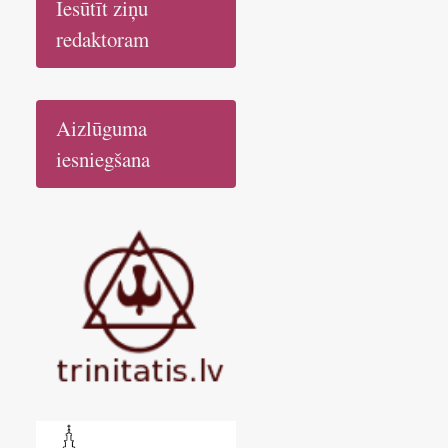
Iesūtīt ziņu
redaktoram
Aizlūguma
iesniegšana