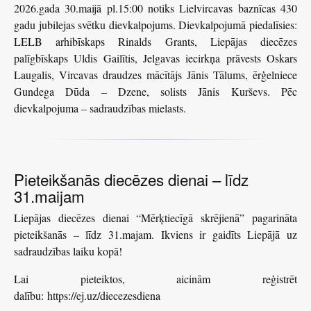
2026.gada 30.maijā pl.15:00 notiks Lielvircavas baznīcas 430
gadu jubilejas svētku dievkalpojums. Dievkalpojumā piedalīsies:
LELB arhibīskaps Rinalds Grants, Liepājas diecēzes
palīgbīskaps Uldis Gailītis, Jelgavas iecirkņa prāvests Oskars
Laugalis, Vircavas draudzes mācītājs Jānis Tālums, ērģelniece
Gundega Dūda – Dzene, solists Jānis Kurševs. Pēc
dievkalpojuma – sadraudzības mielasts.
Pieteikšanās diecēzes dienai – līdz
31.maijam
Liepājas diecēzes dienai “Mērķtiecīgā skrējienā” pagarināta
pieteikšanās – līdz 31.majam. Ikviens ir gaidīts Liepājā uz
sadraudzības laiku kopā!
Lai pieteiktos, aicinām reģistrēt
dalību:
https://ej.uz/diecezesdiena