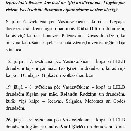
iepriecināts ikviens, kas ieiet un iziet no dievnama. Lūgsim par
visiem, kas iesaistīti dievnamu atjaunošanas darbos diecēzē.
6. jūlijā 6. svētdiena pēc Vasarsvētkiem – kopā ar Liepājas
māc. Didzi Olti
diecēzes draudzēm lūgsim par
un draudzēm,
kurās viņš kalpo – Landzes, Piltenes un Užavas draudzēm, kā
arī viņa kalpošanu kapelāna amatā Ziemeļkurzemes reģionālajā
slimnīcā.
12. jūlijā – 7. svētdiena pēc Vasarsvētkiem – kopā ar LELB
māc. Ivo Ķirsi
draudzēm lūgsim par
un draudzēm, kurās viņš
kalpo – Dundagas, Ģipkas un Kolkas draudzēm.
19. jūlijā – 8. svētdiena pēc Vasarsvētkiem – kopā ar LELB
māc. Rolandu Radziņu
draudzēm lūgsim par
un draudzēm,
kurās viņš kalpo – Iecavas, Salgales, Mežotnes un Codes
draudzēm.
26. jūlijā – 9. svētdiena pēc Vasarsvētkiem – kopā ar LELB
māc. Andi Ķīviču
draudzēm lūgsim par
un draudzēm, kurās