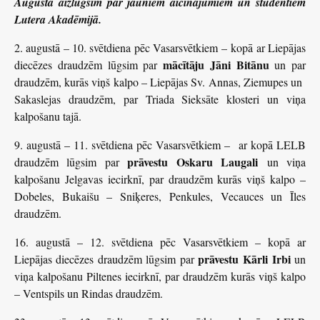
Augustā aizlūgsim par jauniem aicinājumiem un studentiem
Lutera Akadēmijā.
2. augustā – 10. svētdiena pēc Vasarsvētkiem – kopā ar Liepājas
mācītāju Jāni Bitānu
diecēzes draudzēm lūgsim par
un par
draudzēm, kurās viņš kalpo – Liepājas Sv. Annas, Ziemupes un
Sakaslejas draudzēm, par Triada Sieksāte klosteri un viņa
kalpošanu tajā.
9. augustā – 11. svētdiena pēc Vasarsvētkiem – ar kopā LELB
prāvestu Oskaru Laugali
draudzēm lūgsim par
un viņa
kalpošanu Jelgavas iecirknī, par draudzēm kurās viņš kalpo –
Dobeles, Bukaišu – Sniķeres, Penkules, Vecauces un Īles
draudzēm.
16. augustā – 12. svētdiena pēc Vasarsvētkiem – kopā ar
prāvestu Kārli Irbi
Liepājas diecēzes draudzēm lūgsim par
un
viņa kalpošanu Piltenes iecirknī, par draudzēm kurās viņš kalpo
– Ventspils un Rindas draudzēm.