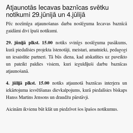
Atjaunotās Iecavas baznīcas svētku
notikumi 29.jūnijā un 4.jūlijā
Pēc nozīmīga atjaunošanas darba noslēguma Iecavas baznīcā
gaidāmi divi īpaši notikumi.
29. jūnijā plkst. 15.00
notiks svinīgs noslēguma pasākums,
kurā piedalīsies projekta īstenotāji, meistari, amatnieki, pedagogi
un iesaistītie partneri. Tā būs diena, kad atskatīties uz paveikto
un pateikt paldies visiem, kuri ieguldījuši darbu baznīcas
atjaunošanā.
4. jūlijā plkst. 15.00
notiks atjaunotā baznīcas interjera un
iekārtojuma iesvētīšanas dievkalpojums, kurā piedalīsies bīskaps
Hanss Martins Jensons un draudžu pārstāvji.
Aicinām ikvienu būt klāt un piedzīvot šos īpašos notikumus.