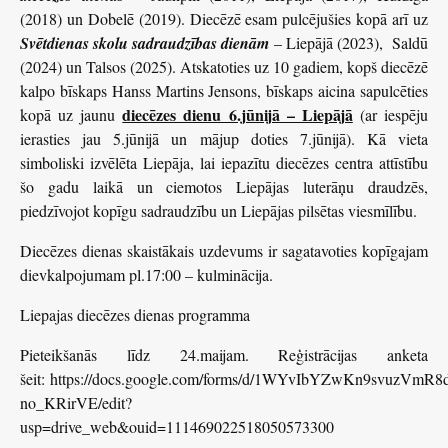
(2018) un Dobelē (2019). Diecēzē esam pulcējušies kopā arī uz
Svētdienas skolu sadraudzības dienām
– Liepājā (2023), Saldū
(2024) un Talsos (2025). Atskatoties uz 10 gadiem, kopš diecēzē
kalpo bīskaps Hanss Martins Jensons, bīskaps aicina sapulcēties
diecēzes dienu 6.jūnijā – Liepājā
kopā uz jaunu
(ar iespēju
ierasties jau 5.jūnijā un mājup doties 7.jūnijā). Kā vieta
simboliski izvēlēta Liepāja, lai iepazītu diecēzes centra attīstību
šo gadu laikā un ciemotos Liepājas luterāņu draudzēs,
piedzīvojot kopīgu sadraudzību un Liepājas pilsētas viesmīlību.
Diecēzes dienas skaistākais uzdevums ir sagatavoties kopīgajam
dievkalpojumam pl.17:00 – kulminācija.
Liepajas diecēzes dienas programma
Pieteikšanās līdz 24.maijam. Reģistrācijas anketa
šeit:
https://docs.google.com/forms/d/1WYvIbYZwKn9svuzVm
no_KRirVE/edit?
usp=drive_web&ouid=111469022518050573300