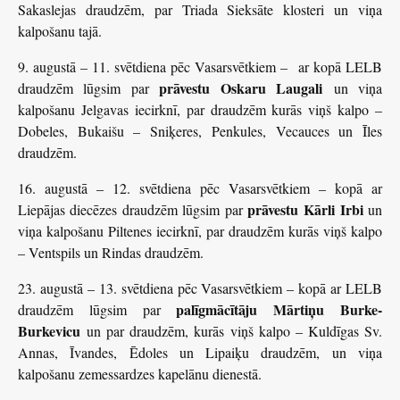
Sakaslejas draudzēm, par Triada Sieksāte klosteri un viņa
kalpošanu tajā.
9. augustā – 11. svētdiena pēc Vasarsvētkiem – ar kopā LELB
prāvestu Oskaru Laugali
draudzēm lūgsim par
un viņa
kalpošanu Jelgavas iecirknī, par draudzēm kurās viņš kalpo –
Dobeles, Bukaišu – Sniķeres, Penkules, Vecauces un Īles
draudzēm.
16. augustā – 12. svētdiena pēc Vasarsvētkiem – kopā ar
prāvestu Kārli Irbi
Liepājas diecēzes draudzēm lūgsim par
un
viņa kalpošanu Piltenes iecirknī, par draudzēm kurās viņš kalpo
– Ventspils un Rindas draudzēm.
23. augustā – 13. svētdiena pēc Vasarsvētkiem – kopā ar LELB
palīgmācītāju Mārtiņu Burke-
draudzēm lūgsim par
Burkevicu
un par draudzēm, kurās viņš kalpo – Kuldīgas Sv.
Annas, Īvandes, Ēdoles un Lipaiķu draudzēm, un viņa
kalpošanu zemessardzes kapelānu dienestā.