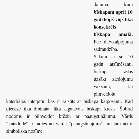
datumā, kurā
bīskapam aprit 10
gadi kopš viņš tika
konsekrēts
bīskapa amatā.
Pēc dievkalpojuma
sadraudzība.
Sakarā ar šo 10
gadu atzīmēšanu,
bīskaps vēlas
uzsākt ziedojumu
vākšanu, lai
pilnveidotu
katedrāles interjeru, kas ir saistīts ar bīskapa kalpošanu. Kad
diecēze tika dibināta, tika sagatavots bīskapa krēsls. Šobrīd
nodoms ir pilnveidot krēslu ar paaugstinājumu. Vārds
“katedrāle” ir radies no vārda “paaugstinājums”, un tam arī ir
simboliska nozīme.