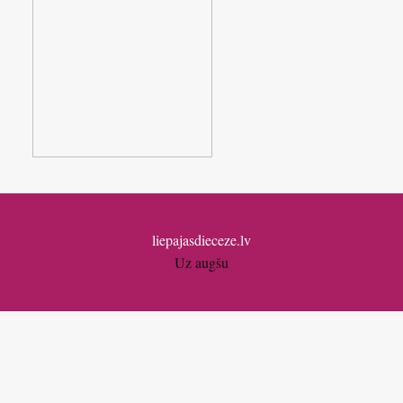
liepajasdieceze.lv
Uz augšu