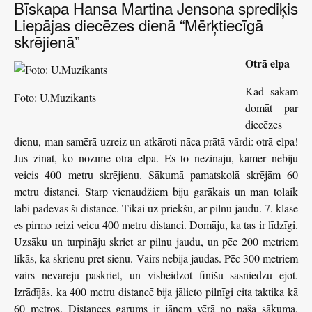
Bīskapa Hansa Martina Jensona sprediķis
Liepājas diecēzes dienā “Mērķtiecīgā
skrējienā”
Otrā elpa
Kad sākām
Foto: U.Muzikants
domāt par
diecēzes
dienu, man samērā uzreiz un atkāroti nāca prātā vārdi: otrā elpa!
Jūs zināt, ko nozīmē otrā elpa. Es to nezināju, kamēr nebiju
veicis 400 metru skrējienu. Sākumā pamatskolā skrējām 60
metru distanci. Starp vienaudžiem biju garākais un man tolaik
labi padevās šī distance. Tikai uz priekšu, ar pilnu jaudu. 7. klasē
es pirmo reizi veicu 400 metru distanci. Domāju, ka tas ir līdzīgi.
Uzsāku un turpināju skriet ar pilnu jaudu, un pēc 200 metriem
likās, ka skrienu pret sienu. Vairs nebija jaudas. Pēc 300 metriem
vairs nevarēju paskriet, un visbeidzot finišu sasniedzu ejot.
Izrādījās, ka 400 metru distancē bija jālieto pilnīgi cita taktika kā
60 metros. Distances garums ir jāņem vērā no paša sākuma.