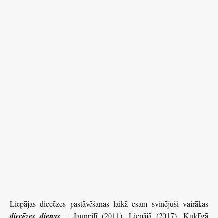
Liepājas diecēzes pastāvēšanas laikā esam svinējuši vairākas
diecēzes dienas
– Jaunpilī (2011), Liepājā (2017), Kuldīgā