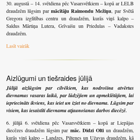
30. augustā – 14. svētdiena pēc Vasarsvētkiem – kopā ar LELB
mācītāju Raimondu Mežiņu
draudzēm lūgsim par
, par Svētā
Gregora izglītības centru un draudzēm, kurās viņš kalpo –
Saldus Mārtiņa Lutera, Grīvaišu un Priedulas – Vadakstes
draudzēm.
Lasīt vairāk
Aizlūgumi un tiešraides jūlijā
Jūlijā aizlūgsim par cilvēkiem, kas nodrošina atvērtus
dievnamus vasaras laikā, par lūdzējiem un apmeklētājiem, lai
iepriecināts ikviens, kas ieiet un iziet no dievnama. Lūgsim par
visiem, kas iesaistīti dievnamu atjaunošanas darbos diecēzē.
6. jūlijā 6. svētdiena pēc Vasarsvētkiem – kopā ar Liepājas
māc. Didzi Olti
diecēzes draudzēm lūgsim par
un draudzēm,
kurās viņš kalpo – Landzes, Piltenes un Užavas draudzēm, kā