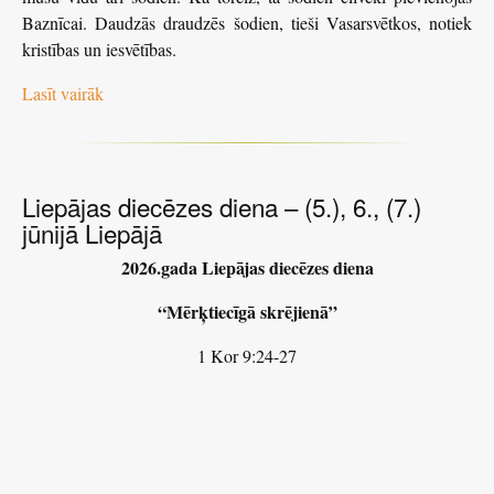
Baznīcai. Daudzās draudzēs šodien, tieši Vasarsvētkos, notiek
kristības un iesvētības.
Lasīt vairāk
Liepājas diecēzes diena – (5.), 6., (7.)
jūnijā Liepājā
2026.gada Liepājas diecēzes diena
“Mērķtiecīgā skrējienā”
1 Kor 9:24-27