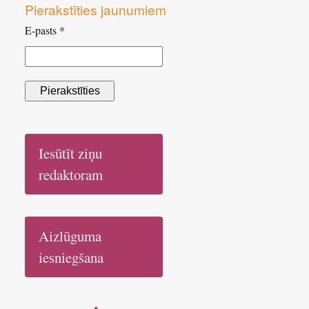
Pierakstīties jaunumiem
E-pasts *
Iesūtīt ziņu
redaktoram
Aizlūguma
iesniegšana