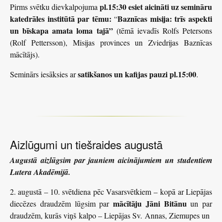
pl.15:30 esiet aicināti uz semināru
Pirms svētku dievkalpojuma
katedrāles institūtā par tēmu:
Baznīcas misija: trīs aspekti
“
un bīskapa amata loma tajā”
(tēmā ievadīs Rolfs Petersons
(Rolf Pettersson), Misijas provinces un Zviedrijas Baznīcas
mācītājs).
satikšanos un kafijas pauzi pl.15:00
Seminārs iesāksies ar
.
Aizlūgumi un tiešraides augustā
Augustā aizlūgsim par jauniem aicinājumiem un studentiem
Lutera Akadēmijā.
2. augustā – 10. svētdiena pēc Vasarsvētkiem – kopā ar Liepājas
mācītāju Jāni Bitānu
diecēzes draudzēm lūgsim par
un par
draudzēm, kurās viņš kalpo – Liepājas Sv. Annas, Ziemupes un