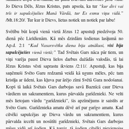
Jo Dieva Dēls, Jēzus Kristus, pats apsola, ka tur
“kur divi vai
trīs ir sapulcējušies Manā Vārdā, tur Es esmu viņu vidū.”
/Mt.18:20/. Tur kur ir Dievs, lietas notiek un notiek par labu!
Svētību būt kopā vienā vietā Jēzus 12 apustuļi piedzīvoja 50.
dienā pēc Lieldienām. Kā mēs dzirdām šodienas lasījumā no
Ap.d. 2:1
“Kad Vasarsvētku diena bija atnākusi,
visi bija
sapulcējušies
vienā vietā;”
Tad Svētais Gars nāca pār tiem, un
viņi varēja paust Dieva lielos darbus dažādās valodās, tā lai
Jēzus Kristus vēsti saprastu ikviens /2:11/. Apustuļi, kas bija
saņēmuši Svēto Garu redzamā veidā kā uguns mēles, pēc tam
kristīja ar ūdeni, kas kļuva par ārējo zīmi Svētā Gara nodošanai.
Kopš tā laikā Svētais Gars darbojas savā Baznīcā caur Dieva
vārdiem un sakramentiem, kurus pārvalda garīdznieki. Ne velti
mēs lietojam vārdu “garīdznieki”, šis apzīmējums ir saistīts ar
Svēto Garu. Garīdznieka amatu dēvē arī par garīgo amatu. Kad
cilvēki sapulcējas ap Dieva vārdu un sakramentiem, kurus
pārvalda iecelti un nosūtīti garīdznieki, Svētais Gars darbojas
mūsu vidū arī šodien. Kā toreiz, tā šodien cilvēki pievienojas