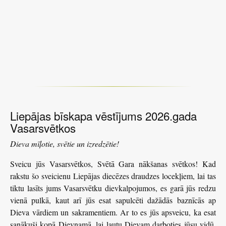
Liepājas bīskapa vēstījums 2026.gada
Vasarsvētkos
Dieva mīļotie, svētie un izredzētie!
Sveicu jūs Vasarsvētkos, Svētā Gara nākšanas svētkos! Kad
rakstu šo sveicienu Liepājas diecēzes draudzes locekļiem, lai tas
tiktu lasīts jums Vasarsvētku dievkalpojumos, es garā jūs redzu
vienā pulkā, kaut arī jūs esat sapulcēti dažādās baznīcās ap
Dieva vārdiem un sakramentiem. Ar to es jūs apsveicu, ka esat
sanākuši kopā Dievnamā, lai ļautu Dievam darboties jūsu vidū.