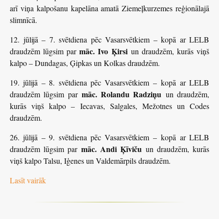
arī viņa kalpošanu kapelāna amatā Ziemeļkurzemes reģionālajā
slimnīcā.
12. jūlijā – 7. svētdiena pēc Vasarsvētkiem – kopā ar LELB
māc. Ivo Ķirsi
draudzēm lūgsim par
un draudzēm, kurās viņš
kalpo – Dundagas, Ģipkas un Kolkas draudzēm.
19. jūlijā – 8. svētdiena pēc Vasarsvētkiem – kopā ar LELB
māc. Rolandu Radziņu
draudzēm lūgsim par
un draudzēm,
kurās viņš kalpo – Iecavas, Salgales, Mežotnes un Codes
draudzēm.
26. jūlijā – 9. svētdiena pēc Vasarsvētkiem – kopā ar LELB
māc. Andi Ķīviču
draudzēm lūgsim par
un draudzēm, kurās
viņš kalpo Talsu, Iģenes un Valdemārpils draudzēm.
Lasīt vairāk