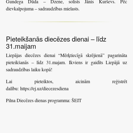
Gundega Dūda – Dzene, solists Jānis Kurševs. Pēc
dievkalpojuma – sadraudzības mielasts.
Pieteikšanās diecēzes dienai – līdz
31.maijam
Liepājas diecēzes dienai “Mērķtiecīgā skrējienā” pagarināta
pieteikšanās – līdz 31.majam. Ikviens ir gaidīts Liepājā uz
sadraudzības laiku kopā!
Lai pieteiktos, aicinām reģistrēt
dalību:
https://ej.uz/diecezesdiena
Pilna Diecēzes dienas programma:
ŠEIT