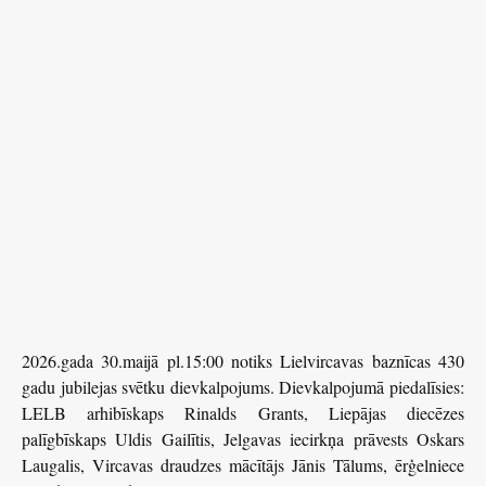
2026.gada 30.maijā pl.15:00 notiks Lielvircavas baznīcas 430
gadu jubilejas svētku dievkalpojums. Dievkalpojumā piedalīsies:
LELB arhibīskaps Rinalds Grants, Liepājas diecēzes
palīgbīskaps Uldis Gailītis, Jelgavas iecirkņa prāvests Oskars
Laugalis, Vircavas draudzes mācītājs Jānis Tālums, ērģelniece